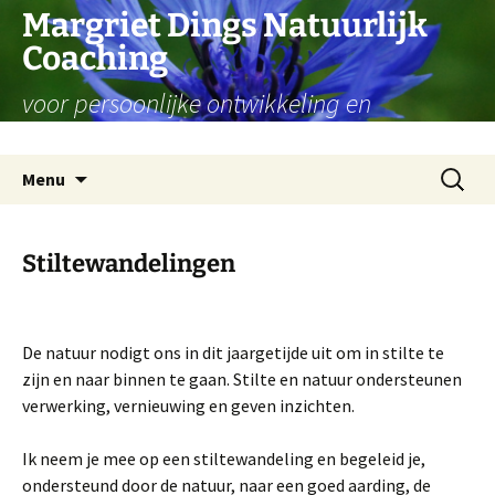
Ga
Margriet Dings Natuurlijk
naar
Coaching
de
inhoud
voor persoonlijke ontwikkeling en
levensvragen
Zoeken
Menu
naar:
Stiltewandelingen
De natuur nodigt ons in dit jaargetijde uit om in stilte te
zijn en naar binnen te gaan. Stilte en natuur ondersteunen
verwerking, vernieuwing en geven inzichten.
Ik neem je mee op een stiltewandeling en begeleid je,
ondersteund door de natuur, naar een goed aarding, de