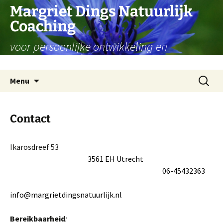
Ga
Margriet Dings Natuurlijk
naar
Coaching
de
inhoud
voor persoonlijke ontwikkeling en
levensvragen
Zoeken
Menu
naar:
Contact
Ikarosdreef 53
3561 EH Utrecht
0
6-45432363
info@
margrietdingsnatuurlijk.nl
Bereikbaarheid
: