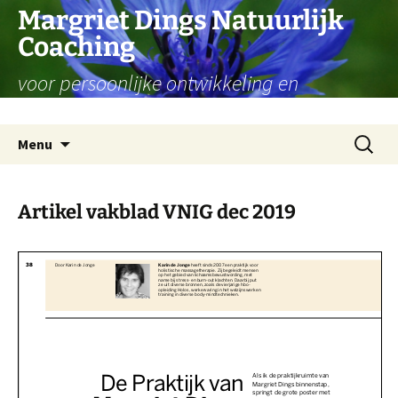
Ga
Margriet Dings Natuurlijk
naar
Coaching
de
inhoud
voor persoonlijke ontwikkeling en
levensvragen
Zoeken
Menu
naar:
Artikel vakblad VNIG dec 2019