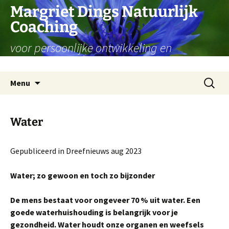
Ga
Margriet Dings Natuurlijk
naar
Coaching
de
inhoud
voor persoonlijke ontwikkeling en
levensvragen
Zoeken
Menu
naar:
Water
Gepubliceerd in Dreefnieuws aug 2023
Water; zo gewoon en toch zo bijzonder
De mens bestaat voor ongeveer 70 % uit water. Een
goede waterhuishouding is belangrijk voor je
gezondheid. Water houdt onze organen en weefsels