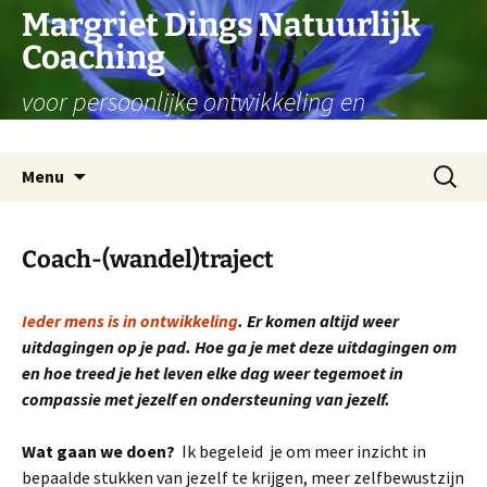
Ga
Margriet Dings Natuurlijk
naar
Coaching
de
inhoud
voor persoonlijke ontwikkeling en
levensvragen
Zoeken
Menu
naar:
Coach-(wandel)traject
Ieder mens is in ontwikkeling
. Er komen altijd weer
uitdagingen op je pad. Hoe ga je met deze uitdagingen om
en hoe treed je het leven elke dag weer tegemoet in
compassie met jezelf en ondersteuning van jezelf.
Wat gaan we doen?
Ik begeleid je om meer inzicht in
bepaalde stukken van jezelf te krijgen, meer zelfbewustzijn