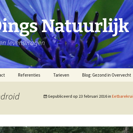
Dings Natuurlijk
 en levensvragen
act
Referenties
Tarieven
Blog: Gezond in Overvecht
Water
droid
Gepubliceerd op
23 februari 2016
in
Eetbarekru
wandelen
Stilte en rust
Dankbaar zijn voor je
lichaam