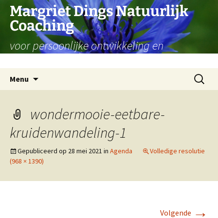
Ga
Margriet Dings Natuurlijk
naar
Coaching
de
inhoud
voor persoonlijke ontwikkeling en
levensvragen
Zoeken
Menu
naar:
wondermooie-eetbare-
kruidenwandeling-1
Gepubliceerd op
28 mei 2021
in
Agenda
Volledige resolutie
(968 × 1390)
→
Volgende