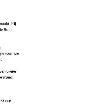
aakt. Hij
 de Rode
n
gie voor wie
n.
ijven onder
erstand.
/of een