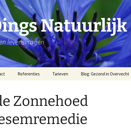
Dings Natuurlijk
 en levensvragen
act
Referenties
Tarieven
Blog: Gezond in Overvecht
Water
de Zonnehoed
wandelen
Stilte en rust
oesemremedie
Dankbaar zijn voor je
lichaam