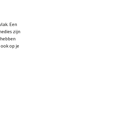
vlak. Een
edies zijn
n hebben
 ook op je