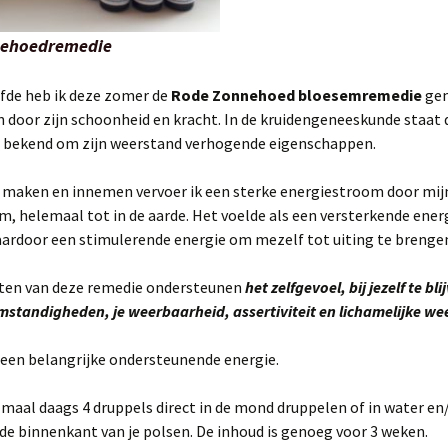
ehoedremedie
efde heb ik deze zomer de
Rode Zonnehoed bloesemremedie
gem
 door zijn schoonheid en kracht. In de kruidengeneeskunde staat
bekend om zijn weerstand verhogende eigenschappen.
t maken en innemen vervoer ik een sterke energiestroom door mij
, helemaal tot in de aarde. Het voelde als een versterkende ener
aardoor een stimulerende energie om mezelf tot uiting te brenge
iten van deze remedie ondersteunen
het zelfgevoel, bij jezelf te bl
mstandigheden, je weerbaarheid, assertiviteit en lichamelijke we
d een belangrijke ondersteunende energie.
 maal daags 4 druppels direct in de mond druppelen of in water en
de binnenkant van je polsen. De inhoud is genoeg voor 3 weken.