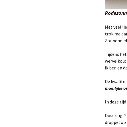
Rodezonn
Met veel li
trok me aan
Zonnehoed 
Tijdens he
wervelkolom
ik ben en d
De kwalite
moeilijke o
In deze tij
Dosering: 2
druppel op 