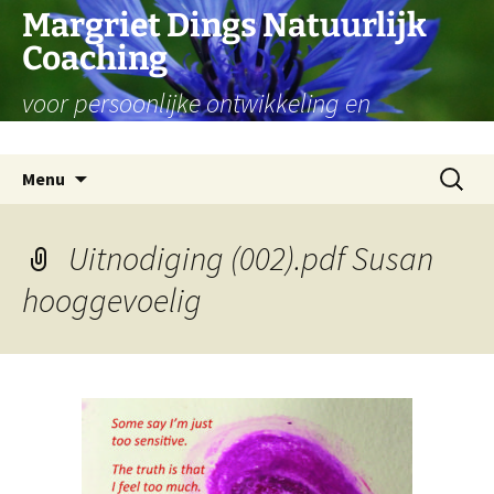
Ga
Margriet Dings Natuurlijk
naar
Coaching
de
inhoud
voor persoonlijke ontwikkeling en
levensvragen
Zoeken
Menu
naar:
Uitnodiging (002).pdf Susan
hooggevoelig