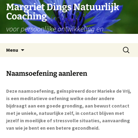
Ga
Margriet Dings Natuurlijk
naar
Coaching
de
inhoud
voor persoonlijke ontwikkeling en
levensvragen
Zoeken
Menu
naar:
Naamsoefening aanleren
Deze naamsoefening, geïnspireerd door Marieke de Vrij,
is een meditatieve oefening welke onder andere
bijdraagt aan een goede gronding, aan bewust contact
met je unieke, natuurlijke zelf, in contact blijven met
jezelf in moeilijke of stressvolle situaties, aanvaarding
van wie je bent en een betere gezondheid.