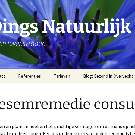
Dings Natuurlijk
 en levensvragen
act
Referenties
Tarieven
Blog: Gezond in Overvecht
Water
esemremedie consu
wandelen
Stilte en rust
en en planten hebben het prachtige vermogen om de mens op lic
Dankbaar zijn voor je
lak te ondersteunen. Een bijzondere vorm van ondersteuning is he
lichaam