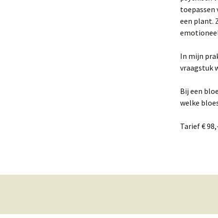
toepassen 
een plant. 
emotioneel 
In mijn pr
vraagstuk w
Bij een blo
welke bloe
Tarief € 98