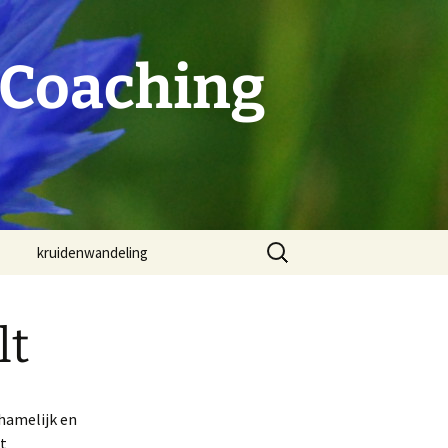
 Coaching
Zoeken
kruidenwandeling
naar:
lt
hamelijk en
t