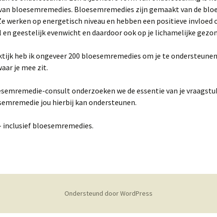
van bloesemremedies. Bloesemremedies zijn gemaakt van de blo
Ze werken op energetisch niveau en hebben een positieve invloed 
en geestelijk evenwicht en daardoor ook op je lichamelijke gezon
aktijk heb ik ongeveer 200 bloesemremedies om je te ondersteune
aar je mee zit.
esemremedie-consult onderzoeken we de essentie van je vraagstuk
semremedie jou hierbij kan ondersteunen.
,- inclusief bloesemremedies.
Ondersteund door WordPress