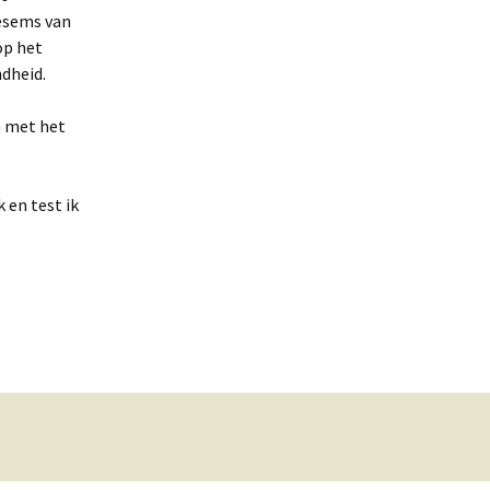
esems van
op het
dheid.
n met het
 en test ik