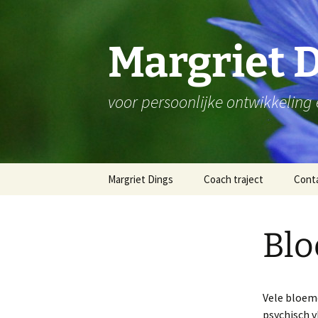
Ga
naar
de
Margriet 
inhoud
voor persoonlijke ontwikkeling
Margriet Dings
Coach traject
Cont
Mijn visie op ziektes en
gezondheid
Blo
Artikel vakblad VNIG dec
2019
Vele bloem
psychisch v