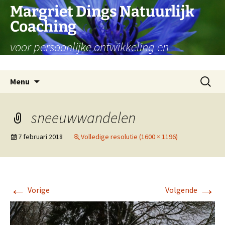
Ga
Margriet Dings Natuurlijk
naar
Coaching
de
inhoud
voor persoonlijke ontwikkeling en
levensvragen
Zoeken
Menu
naar:
sneeuwwandelen
7 februari 2018
Volledige resolutie (1600 × 1196)
←
→
Vorige
Volgende