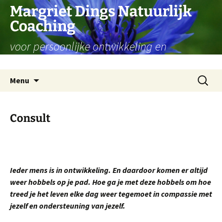
Ga
Margriet Dings Natuurlijk
naar
Coaching
de
inhoud
voor persoonlijke ontwikkeling en
levensvragen
Zoeken
Menu
naar:
Consult
Ieder mens is in ontwikkeling. En daardoor komen er altijd
weer hobbels op je pad. Hoe ga je met deze hobbels om hoe
treed je het leven elke dag weer tegemoet in compassie met
jezelf en ondersteuning van jezelf.