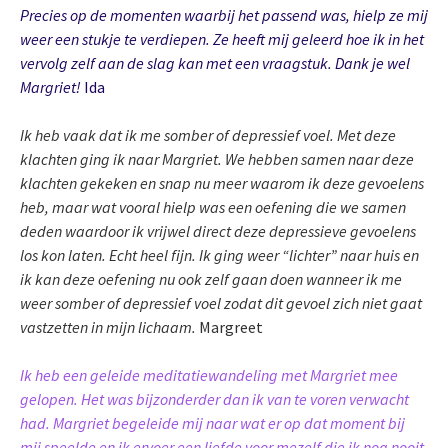
Precies op de momenten waarbij het passend was, hielp ze mij
weer een stukje te verdiepen. Ze heeft mij geleerd hoe ik in het
vervolg zelf aan de slag kan met een vraagstuk. Dank je wel
Margriet!
Ida
Ik heb vaak dat ik me somber of depressief voel. Met deze
klachten ging ik naar Margriet. We hebben samen naar deze
klachten gekeken en snap nu meer waarom ik deze gevoelens
heb, maar wat vooral hielp was een oefening die we samen
deden waardoor ik vrijwel direct deze depressieve gevoelens
los kon laten. Echt heel fijn. Ik ging weer “lichter” naar huis en
ik kan deze oefening nu ook zelf gaan doen wanneer ik me
weer somber of depressief voel zodat dit gevoel zich niet gaat
vastzetten in mijn lichaam.
Margreet
Ik heb een geleide meditatiewandeling met Margriet mee
gelopen. Het was bijzonderder dan ik van te voren verwacht
had. Margriet begeleide mij naar wat er op dat moment bij
mij speelde en ik ervoer een liefde voor mezelf die ik nog nooit